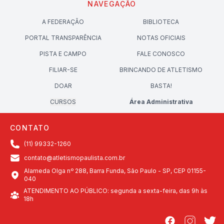
NAVEGAÇÃO
A FEDERAÇÃO
BIBLIOTECA
PORTAL TRANSPARÊNCIA
NOTAS OFICIAIS
PISTA E CAMPO
FALE CONOSCO
FILIAR-SE
BRINCANDO DE ATLETISMO
DOAR
BASTA!
CURSOS
Área Administrativa
CONTATO
(11) 99332-1260
contato@atletismopaulista.com.br
Alameda Olga nº 288, Barra Funda, São Paulo - SP, CEP 01155-
040
ATENDIMENTO AO PÚBLICO: segunda a sexta-feira, das 9h às
18h