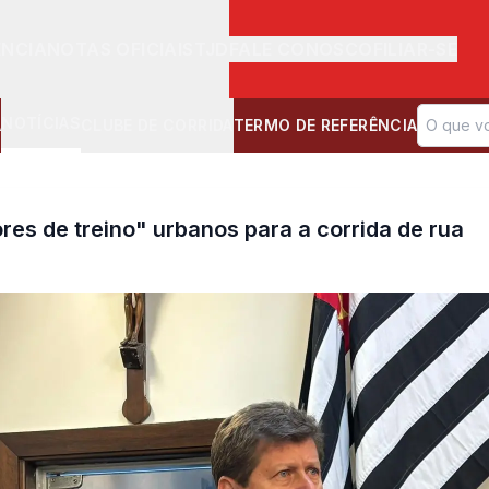
ÊNCIA
NOTAS OFICIAIS
TJD
FALE CONOSCO
FILIAR-SE
NOTÍCIAS
A
CLUBE DE CORRIDA
TERMO DE REFERÊNCIA
res de treino" urbanos para a corrida de rua