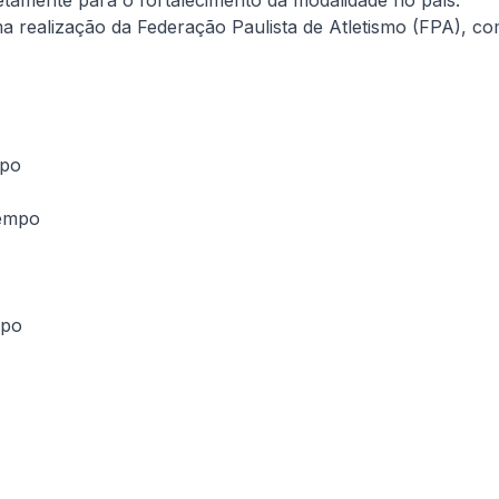
retamente para o fortalecimento da modalidade no país.
a realização da Federação Paulista de Atletismo (FPA), 
mpo
Tempo
mpo