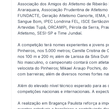
Associação dos Amigos do Atletismo de Ribeirão 
Araraquara, Associação Prudentina de Atletismo
FUNDACTE, Geração Atletismo Cianorte, IEMA, INC
Sangue Bom, IPEC Londrina FEL, ISCE Sertãozinh
Artevidas Tupã, ORCAMPI, Pérola da Serra, Praia
Atletismo, SESI-SP e Time Jundiaí.
A competição terá nomes experientes e jovens p
Pinheiros, nos 5.000 metros; Camille Cristina d
nos 100 m e 200 m; além de Larissa da Silva Dutra
No masculino, o campeonato contará com atletas 
velocista do Pinheiros; Mikael Araujo Pochini, 
com barreiras; além de diversos nomes fortes n
Além do elevado nível técnico esperado para as 
competições nacionais e internacionais. A expecta
A realização em Bragança Paulista reforça a im