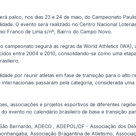
será palco, nos dias 23 e 24 de maio, do Campeonato Pauli
lidade. O evento será realizado no Centro Nacional Loteri
nio Franco de Lima s/nº, Bairro do Campo Novo.
 o campeonato seguirá as regras da World Athletics (WA), 
nascidos entre 2004 e 2010, consolidando-se como uma eta
asileiro.
idade por reunir atletas em fase de transição para o alto
 internacionais passaram pela categoria, considerada uma 
es, associações e projetos esportivos de diferentes regiõ
 do evento no calendário brasileiro de base e transição par
ão Bernardo, ADECO , ADEPOL/DF - Associação dos Delega
nhangaba, Associação Bragantina de Atletismo, Associaçã