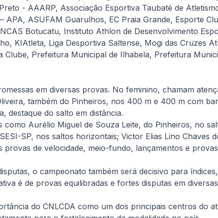
Preto - AAARP, Associação Esportiva Taubaté de Atletismo
 – APA, ASUFAM Guarulhos, EC Praia Grande, Esporte Club
AS Botucatu, Instituto Athlon de Desenvolvimento Esportiv
o, KIAtleta, Liga Desportiva Saltense, Mogi das Cruzes 
 Clube, Prefeitura Municipal de Ilhabela, Prefeitura Muni
romessas em diversas provas. No feminino, chamam atençã
e Oliveira, também do Pinheiros, nos 400 m e 400 m com ba
, destaque do salto em distância.
como Aurélio Miguel de Souza Leite, do Pinheiros, no sal
do SESI-SP, nos saltos horizontais; Victor Elias Lino Chav
as provas de velocidade, meio-fundo, lançamentos e prova
disputas, o campeonato também será decisivo para índices,
tiva é de provas equilibradas e fortes disputas em diversas
portância do CNLCDA como um dos principais centros do at