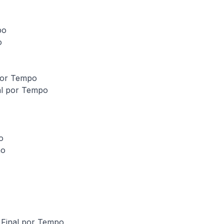
po
o
 por Tempo
al por Tempo
o
ão
 Final por Tempo