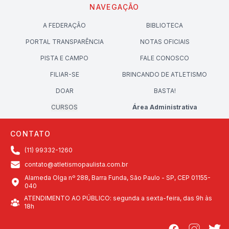
NAVEGAÇÃO
A FEDERAÇÃO
BIBLIOTECA
PORTAL TRANSPARÊNCIA
NOTAS OFICIAIS
PISTA E CAMPO
FALE CONOSCO
FILIAR-SE
BRINCANDO DE ATLETISMO
DOAR
BASTA!
CURSOS
Área Administrativa
CONTATO
(11) 99332-1260
contato@atletismopaulista.com.br
Alameda Olga nº 288, Barra Funda, São Paulo - SP, CEP 01155-
040
ATENDIMENTO AO PÚBLICO: segunda a sexta-feira, das 9h às
18h