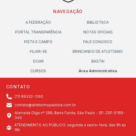
NAVEGAÇÃO
A FEDERAÇÃO
BIBLIOTECA
PORTAL TRANSPARÊNCIA
NOTAS OFICIAIS
PISTA E CAMPO
FALE CONOSCO
FILIAR-SE
BRINCANDO DE ATLETISMO
DOAR
BASTA!
CURSOS
Área Administrativa
CONTATO
(11) 99332-1260
contato@atletismopaulista.com.br
Alameda Olga nº 288, Barra Funda, São Paulo - SP, CEP 01155-
040
ATENDIMENTO AO PÚBLICO: segunda a sexta-feira, das 9h às
18h