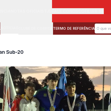
ÊNCIA
NOTAS OFICIAIS
TJD
FALE CONOSCO
FILIAR-SE
NOTÍCIAS
A
CLUBE DE CORRIDA
TERMO DE REFERÊNCIA
Pan Sub-20