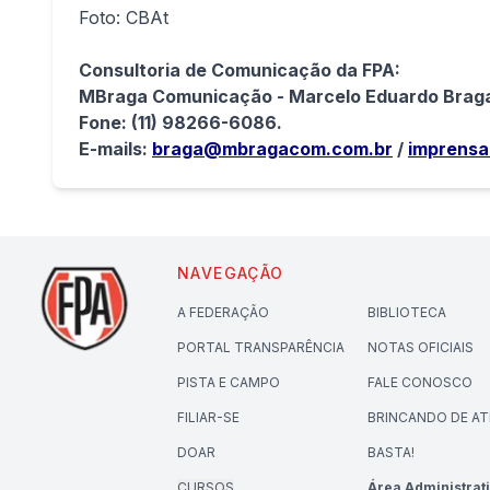
Foto: CBAt
Consultoria de Comunicação da FPA:
MBraga Comunicação - Marcelo Eduardo Braga
Fone: (11) 98266-6086.
E-mails:
braga@mbragacom.com.br
/
imprensa
NAVEGAÇÃO
A FEDERAÇÃO
BIBLIOTECA
PORTAL TRANSPARÊNCIA
NOTAS OFICIAIS
PISTA E CAMPO
FALE CONOSCO
FILIAR-SE
BRINCANDO DE A
DOAR
BASTA!
CURSOS
Área Administrat