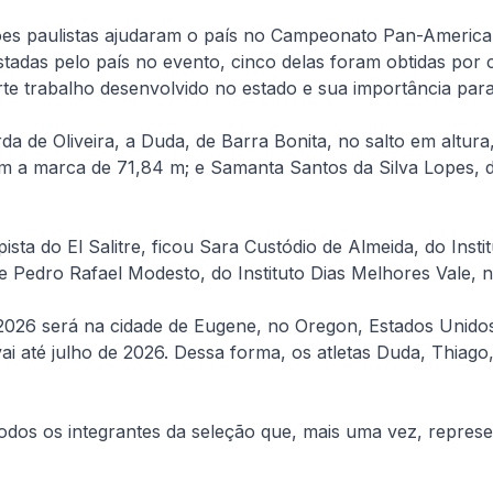
ções paulistas ajudaram o país no Campeonato Pan-Americ
adas pelo país no evento, cinco delas foram obtidas por c
rte trabalho desenvolvido no estado e sua importância para
da de Oliveira, a Duda, de Barra Bonita, no salto em altu
a marca de 71,84 m; e Samanta Santos da Silva Lopes, da
sta do El Salitre, ficou Sara Custódio de Almeida, do Insti
 Pedro Rafael Modesto, do Instituto Dias Melhores Vale, 
26 será na cidade de Eugene, no Oregon, Estados Unidos,
vai até julho de 2026. Dessa forma, os atletas Duda, Thi
todos os integrantes da seleção que, mais uma vez, repres