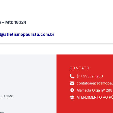
 – Mtb 18324
@atletismopaulista.com.br
CONTATO
(11) 99332-1260
contato@atletismopau
Alameda Olga nº 288,
TLETISMO
ATENDIMENTO AO PÚBL
iva