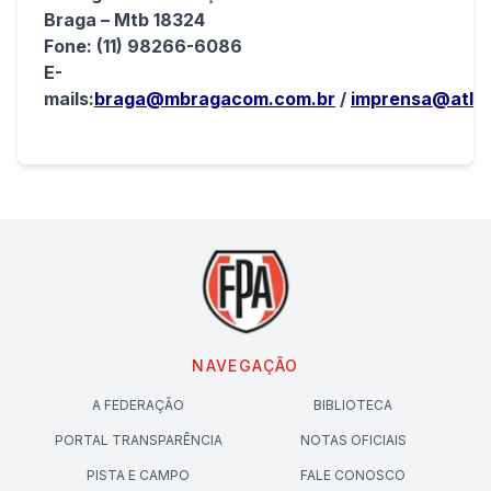
Braga – Mtb 18324
Fone: (11) 98266-6086
E-
mails:
braga@mbragacom.com.br
/
imprensa@atlet
NAVEGAÇÃO
A FEDERAÇÃO
BIBLIOTECA
PORTAL TRANSPARÊNCIA
NOTAS OFICIAIS
PISTA E CAMPO
FALE CONOSCO