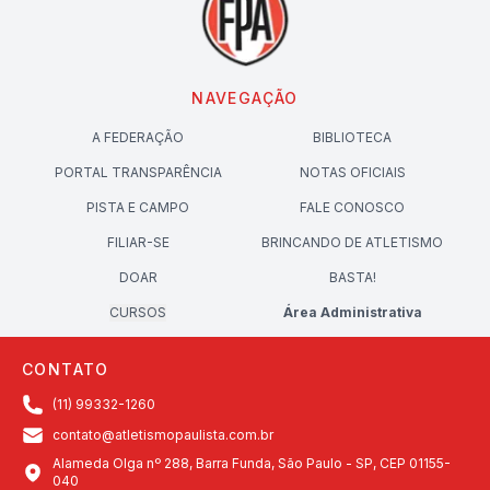
NAVEGAÇÃO
A FEDERAÇÃO
BIBLIOTECA
PORTAL TRANSPARÊNCIA
NOTAS OFICIAIS
PISTA E CAMPO
FALE CONOSCO
FILIAR-SE
BRINCANDO DE ATLETISMO
DOAR
BASTA!
CURSOS
Área Administrativa
CONTATO
(11) 99332-1260
contato@atletismopaulista.com.br
Alameda Olga nº 288, Barra Funda, São Paulo - SP, CEP 01155-
040