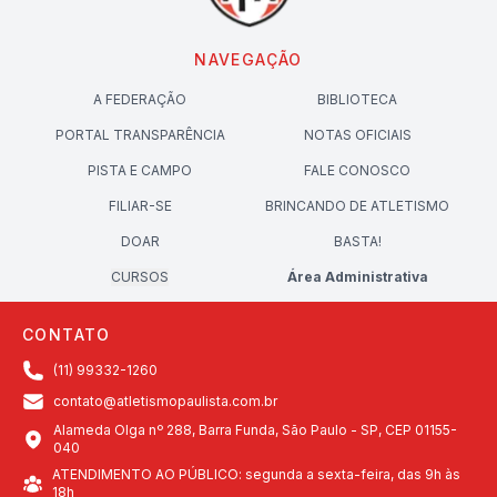
NAVEGAÇÃO
A FEDERAÇÃO
BIBLIOTECA
PORTAL TRANSPARÊNCIA
NOTAS OFICIAIS
PISTA E CAMPO
FALE CONOSCO
FILIAR-SE
BRINCANDO DE ATLETISMO
DOAR
BASTA!
CURSOS
Área Administrativa
CONTATO
(11) 99332-1260
contato@atletismopaulista.com.br
Alameda Olga nº 288, Barra Funda, São Paulo - SP, CEP 01155-
040
ATENDIMENTO AO PÚBLICO: segunda a sexta-feira, das 9h às
18h