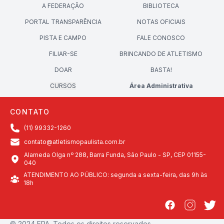
A FEDERAÇÃO
BIBLIOTECA
PORTAL TRANSPARÊNCIA
NOTAS OFICIAIS
PISTA E CAMPO
FALE CONOSCO
FILIAR-SE
BRINCANDO DE ATLETISMO
DOAR
BASTA!
CURSOS
Área Administrativa
CONTATO
(11) 99332-1260
contato@atletismopaulista.com.br
Alameda Olga nº 288, Barra Funda, São Paulo - SP, CEP 01155-
040
ATENDIMENTO AO PÚBLICO: segunda a sexta-feira, das 9h às
18h
© 2024 FPA. Todos os direitos reservados.