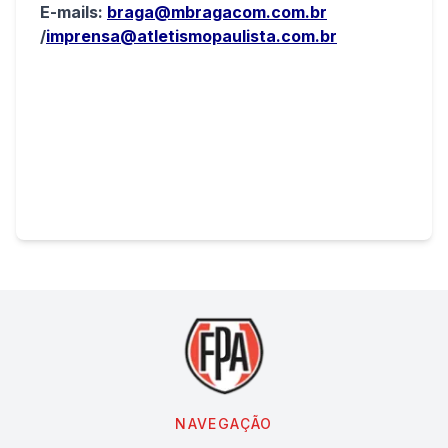
E-mails:
braga@mbragacom.com.br
/
imprensa@atletismopaulista.com.br
NAVEGAÇÃO