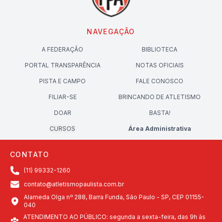
NAVEGAÇÃO
A FEDERAÇÃO
BIBLIOTECA
PORTAL TRANSPARÊNCIA
NOTAS OFICIAIS
PISTA E CAMPO
FALE CONOSCO
FILIAR-SE
BRINCANDO DE ATLETISMO
DOAR
BASTA!
CURSOS
Área Administrativa
CONTATO
(11) 99332-1260
contato@atletismopaulista.com.br
Alameda Olga nº 288, Barra Funda, São Paulo - SP, CEP 01155-
040
ATENDIMENTO AO PÚBLICO: segunda a sexta-feira, das 9h às