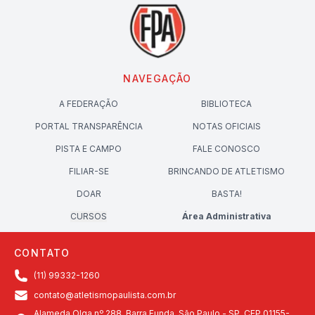
NAVEGAÇÃO
A FEDERAÇÃO
BIBLIOTECA
PORTAL TRANSPARÊNCIA
NOTAS OFICIAIS
PISTA E CAMPO
FALE CONOSCO
FILIAR-SE
BRINCANDO DE ATLETISMO
DOAR
BASTA!
CURSOS
Área Administrativa
CONTATO
(11) 99332-1260
contato@atletismopaulista.com.br
Alameda Olga nº 288, Barra Funda, São Paulo - SP, CEP 01155-